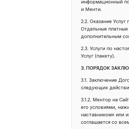
информационный по
и Менти.
2.2. Оказание Услу
Отдельные платные
дополнительным со
2.3. Услуги по нас
Услуг (пакету).
3. ПОРЯДОК ЗАКЛ
3.1. Заключение До
следующих действий
3.1.2. Ментор на С
его условиями, наж
наставником» или и
соглашается со все