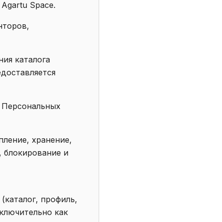
Agartu Space.
нторов,
ния каталога
едоставляется
е Персональных
пление, хранение,
, блокирование и
(каталог, профиль,
сключительно как