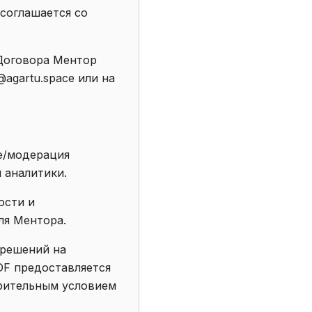
 соглашается со
Договора Ментор
agartu.space или на
ие/модерация
 аналитики.
ости и
ля Ментора.
зрешений на
DF предоставляется
арительным условием