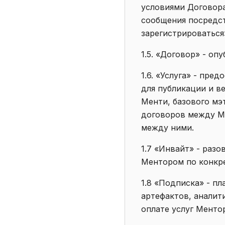
условиями Договора
сообщения посредст
зарегистрироваться
1.5. «Договор» - опу
1.6. «Услуга» - пр
для публикации и в
Менти, базового мэ
договоров между Ме
между ними.
1.7 «Инвайт» - раз
Ментором по конкре
1.8 «Подписка» - п
артефактов, аналити
оплате услуг Менто