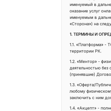
именуемый в дальн
оказание услуг онл
именуемым в дальне
«Сторона») на след
1. ТЕРМИНЫ И ОПР
1.1. «Платформа» -
территории РК.
1.2. «Ментор» - фи
деятельностью без 
(принявшие) Догово
1.3. «Оферта/Публи
любому физическом
заключить с ним дог
1.4. «Акцепт» - по