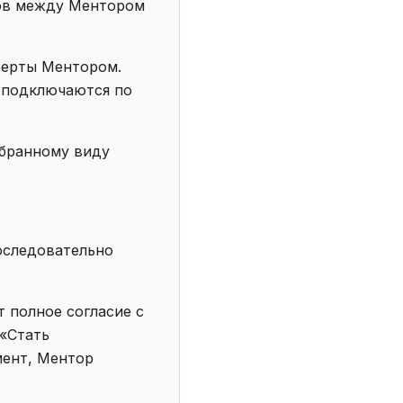
тов между Ментором
Оферты Ментором.
 подключаются по
ыбранному виду
оследовательно
т полное согласие с
 «Стать
мент, Ментор