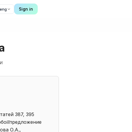
Sign in
eng
а
и
татей 387, 395
обой̆предложение
ва О.А.,