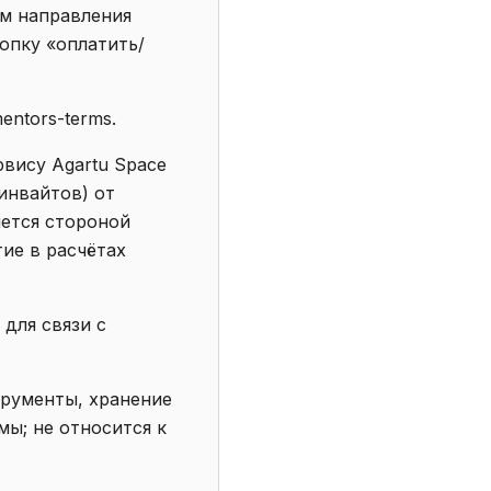
ем направления
опку «оплатить/
entors-terms.
рвису Agartu Space
инвайтов) от
яется стороной
ие в расчётах
для связи с
трументы, хранение
мы; не относится к