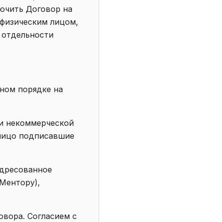
ючить Договор на
 физическим лицом,
 отдельности
нном порядке на
ли некоммерческой
 лицо подписавшие
адресованное
Ментору),
овора. Согласием с