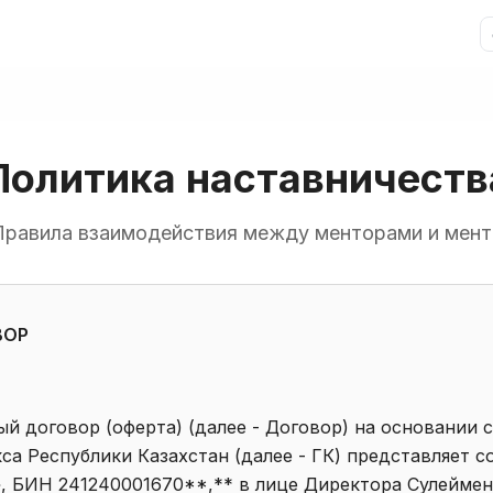
Политика наставничеств
Правила взаимодействия между менторами и мент
ВОР
й договор (оферта) (далее - Договор) на основании с
са Республики Казахстан (далее - ГК) представляет с
, БИН 241240001670**,** в лице Директора Сулеймено