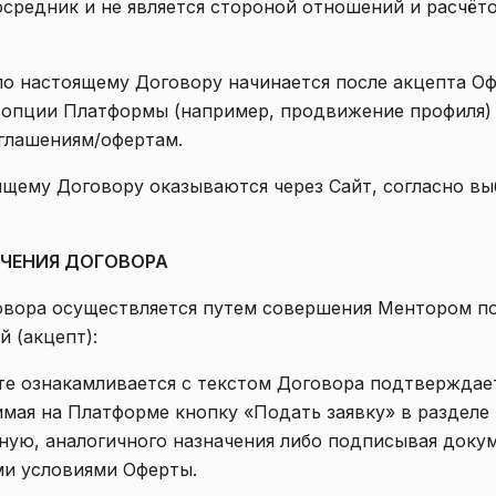
средник и не является стороной отношений и расчё
г по настоящему Договору начинается после акцепта 
 опции Платформы (например, продвижение профиля)
глашениям/офертам.
тоящему Договору оказываются через Сайт, согласно в
ЮЧЕНИЯ ДОГОВОРА
говора осуществляется путем совершения Ментором п
 (акцепт):
айте ознакамливается с текстом Договора подтверждае
имая на Платформе кнопку «Подать заявку» в разделе
ную, аналогичного назначения либо подписывая доку
ми условиями Оферты.