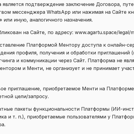
 является подтверждение заключение Договора, пут
вом мессенджера WhatsApp или нажимая на Сайте кн
» или иную, аналогичного назначения.
бликован на Сайте, по адресу: www.agartu.space/legal/m
едоставление Платформой Ментору доступа к онлайн-се
едения профиля, получения и обработки приглашений (
тчинга и коммуникации через Сайт. Платформа не явл
нтором и Менти, не организует и не принимает участ
овое приглашение, приобретаемое Менти на Платформе 
тной цели/запросу.
латные пакеты функциональности Платформы (ИИ-инс
ка и т. п.), приобретаемые пользователями у Платфор
ра.